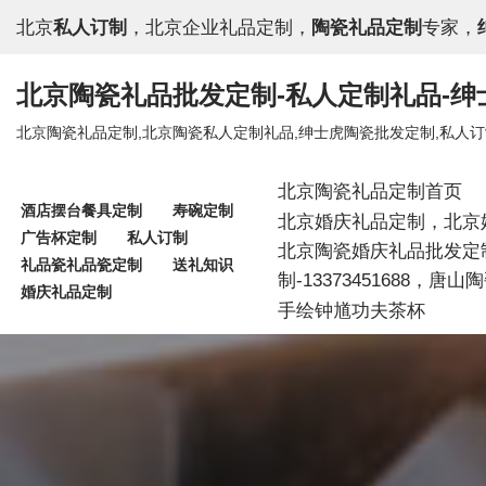
北京
私人订制
，北京企业礼品定制，
陶瓷礼品定制
专家，
跳
至
北京陶瓷礼品批发定制-私人定制礼品-
正
北京陶瓷礼品定制,北京陶瓷私人定制礼品,绅士虎陶瓷批发定制,私人订制礼品,企业
文
北京陶瓷礼品定制首页
酒店摆台餐具定制
寿碗定制
北京婚庆礼品定制，北京
广告杯定制
私人订制
北京陶瓷婚庆礼品批发定
礼品瓷礼品瓷定制
送礼知识
制-13373451688，
婚庆礼品定制
手绘钟馗功夫茶杯